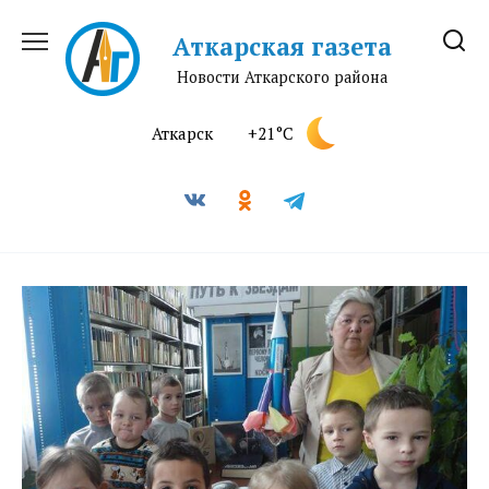
Перейти
к
Аткарская газета
содержанию
Новости Аткарского района
Аткарск
+21°C