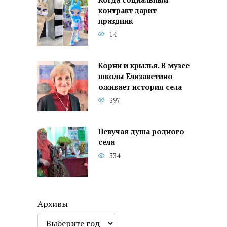
Когда социальный
контракт дарит
праздник
14
Корни и крылья. В музее
школы Елизаветино
оживает история села
397
Певучая душа родного
села
334
Архивы