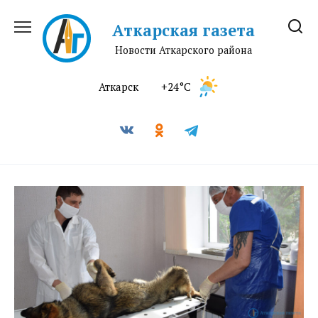
Перейти
к
Аткарская газета
содержанию
Новости Аткарского района
Аткарск
+24°C