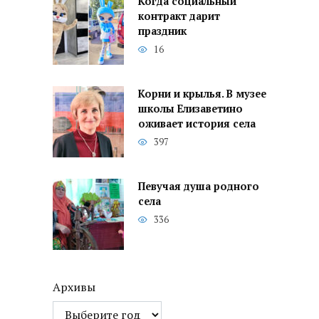
Когда социальный
контракт дарит
праздник
16
Корни и крылья. В музее
школы Елизаветино
оживает история села
397
Певучая душа родного
села
336
Архивы