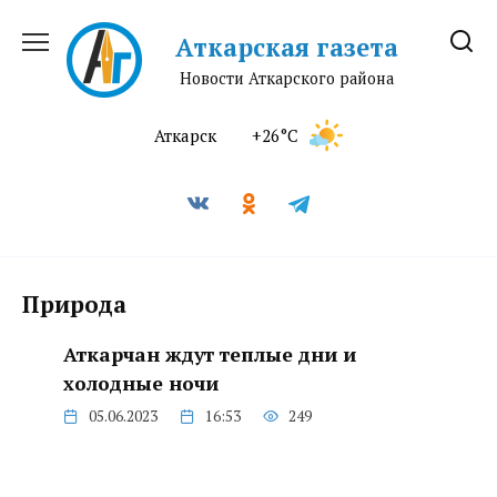
Перейти
к
Аткарская газета
содержанию
Новости Аткарского района
Аткарск
+26°C
Природа
Аткарчан ждут теплые дни и
холодные ночи
05.06.2023
16:53
249