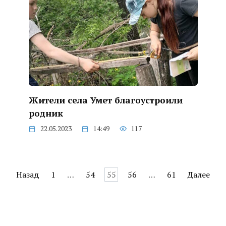
Жители села Умет благоустроили
родник
22.05.2023
14:49
117
Пагинация
Назад
1
…
54
55
56
…
61
Далее
записей