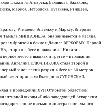
алов школы из Аткарска, Балашова, Балаково,
йска, Маркса, Петровска, Пугачева, Ртищево,
Саратову, Ртищево, Энгельсу и Марксу. Впервые
я Тамила МИНГАЗИЕВА, она занимается 4 месяца,
ировал бронзой в бочче и Данила ВЕРХОВЫХ. Первой
НА, вторым в беге и плавании – Никита
ервое место в шашках и третье – в плавании.
вании. Ангелина КЛЮЧНИКОВА стала второй в
ервый юношеский разряд в беге на 60 метров.
ный зачет принесла Екатерина СУРИНСКАЯ.
клад в проведении XVII Открытой областной
-адаптивной школы «РиФ» заведующей Аткарским
агодарственное письмо министра социального