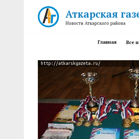
Перейти
Аткарская газ
к
содержанию
Новости Аткарского района
Главная
Все 