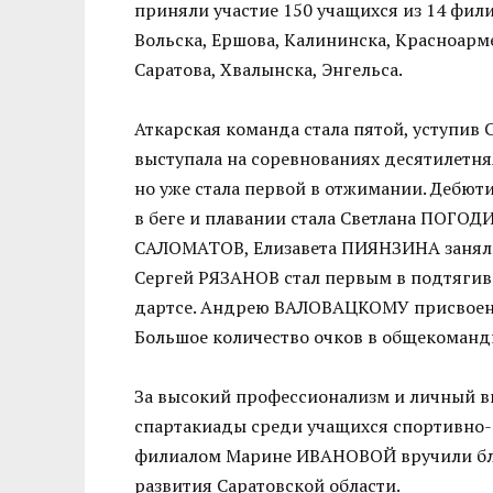
приняли участие 150 учащихся из 14 фили
Вольска, Ершова, Калининска, Красноарме
Саратова, Хвалынска, Энгельса.
Аткарская команда стала пятой, уступив 
выступала на соревнованиях десятилетня
но уже стала первой в отжимании. Дебют
в беге и плавании стала Светлана ПОГОДИ
САЛОМАТОВ, Елизавета ПИЯНЗИНА заняла п
Сергей РЯЗАНОВ стал первым в подтяги
дартсе. Андрею ВАЛОВАЦКОМУ присвоен п
Большое количество очков в общекоманд
За высокий профессионализм и личный в
спартакиады среди учащихся спортивно
филиалом Марине ИВАНОВОЙ вручили бл
развития Саратовской области.