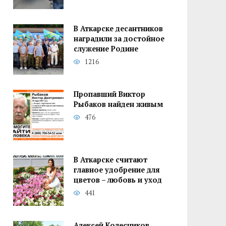
В Аткарске десантников
наградили за достойное
служение Родине
1216
Пропавший Виктор
Рыбаков найден живым
476
В Аткарске считают
главное удобрение для
цветов – любовь и уход
441
Алексей Колесников