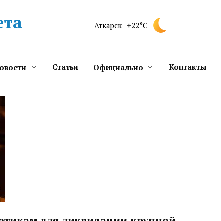
ета
Аткарск
+22°C
Статьи
Контакты
новости
Официально
гетикам для ликвидации крупной