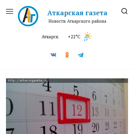
Перейти
к
Аткарская газета
содержанию
Новости Аткарского района
Аткарск
+22°C