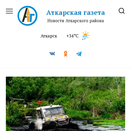
Перейти
к
Аткарская газета
содержанию
Новости Аткарского района
Аткарск
+34°C