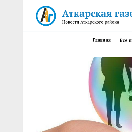
Перейти
Аткарская газ
к
содержанию
Новости Аткарского района
Главная
Все 