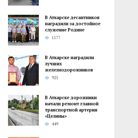
В Аткарске десантников
наградили за достойное
служение Родине
1177
В Аткарске наградили
лучших
железнодорожников
925
В Аткарске дорожники
начали ремонт главной
транспортной артерии
«Целины»
449