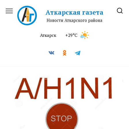
Перейти
к
Аткарская газета
содержанию
Новости Аткарского района
Аткарск
+29°C