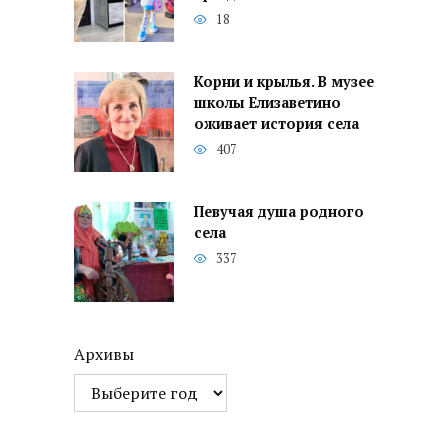
18
Корни и крылья. В музее
школы Елизаветино
оживает история села
407
Певучая душа родного
села
337
Архивы