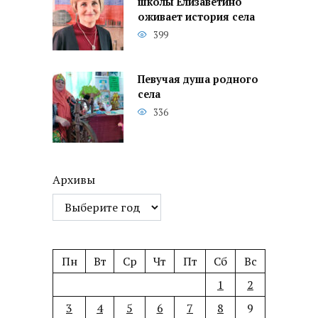
школы Елизаветино
оживает история села
399
Певучая душа родного
села
336
Архивы
Пн
Вт
Ср
Чт
Пт
Сб
Вс
1
2
3
4
5
6
7
8
9