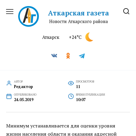
Перейти
к
Аткарская газета
содержанию
Новости Аткарского района
Аткарск
+24°C
АВТОР
ПРОСМОТРОВ
Редактор
11
ОПУБЛИКОВАНО
ВРЕМЯ ПУБЛИКАЦИИ
24.05.2019
10:07
Минимум устанавливается для оценки уровня
жизни населения области и оказания адресной