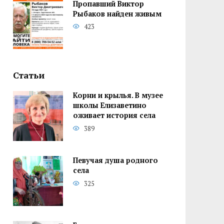
Пропавший Виктор
Рыбаков найден живым
423
Статьи
Корни и крылья. В музее
школы Елизаветино
оживает история села
389
Певучая душа родного
села
325