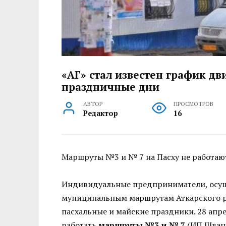
«АГ» стал известен график дв
праздничные дни
АВТОР
ПРОСМОТРОВ
Редактор
16
Маршруты №3 и № 7 на Пасху не работаю
Индивидуальные предприниматели, осущ
муниципальным маршрутам Аткарского ра
пасхальные и майские праздники. 28 апре
работать
маршруты №3 и № 7
(ИП Шван