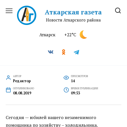
Перейти
к
Аткарская газета
содержанию
Новости Аткарского района
Аткарск
+22°C
АВТОР
ПРОСМОТРОВ
Редактор
14
ОПУБЛИКОВАНО
ВРЕМЯ ПУБЛИКАЦИИ
08.08.2019
09:53
Сегодня — юбилей нашего незаменимого
помощника по хозяйству – холодильника.