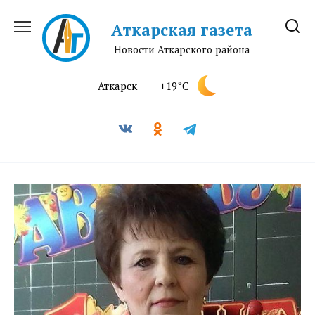
Перейти
к
Аткарская газета
содержанию
Новости Аткарского района
Аткарск
+19°C