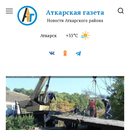
Перейти
к
Аткарская газета
содержанию
Новости Аткарского района
Аткарск
+33°C