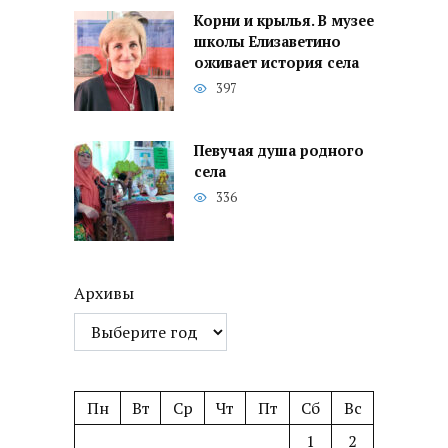
Корни и крылья. В музее
школы Елизаветино
оживает история села
397
Певучая душа родного
села
336
Архивы
Пн
Вт
Ср
Чт
Пт
Сб
Вс
1
2