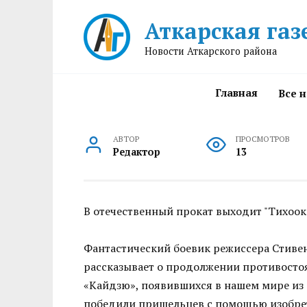
Перейти
Аткарская газ
к
содержанию
Новости Аткарского района
Главная
Все 
АВТОР
ПРОСМОТРОВ
Редактор
13
В отечественный прокат выходит "Тихоок
Фантастический боевик режиссера Стивен
рассказывает о продолжении противосто
«Кайдзю», появившихся в нашем мире из 
победили пришельцев с помощью изобре