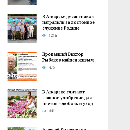
В Аткарске десантников
наградили за достойное
служение Родине
1216
Пропавший Виктор
Рыбаков найден живым
475
В Аткарске считают
главное удобрение для
цветов – любовь и уход
441
Алексей Колесников