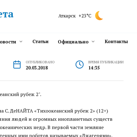
ета
Аткарск
+23°C
Статьи
Контакты
новости
Официально
ОПУБЛИКОВАНО
ВРЕМЯ ПУБЛИКАЦИИ
20.03.2018
14:35
еанский рубеж 2".
а С. ДеНАЙТА «Тихоокеанский рубеж 2» (12+)
яния людей и огромных инопланетных существ
океанических недр. В первой части земляне
тенных ими роботов называемых «Джагерями».