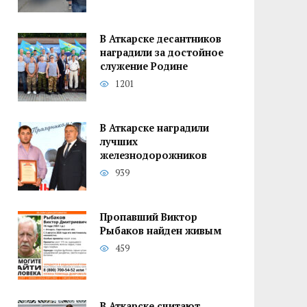
В Аткарске десантников
наградили за достойное
служение Родине
1201
В Аткарске наградили
лучших
железнодорожников
939
Пропавший Виктор
Рыбаков найден живым
459
В Аткарске считают