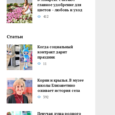
главное удобрение для
цветов – любовь и уход
412
Статьи
Когда социальный
контракт дарит
праздник
11
Корни и крылья. В музее
школы Елизаветино
оживает история села
392
Певучая душа родного