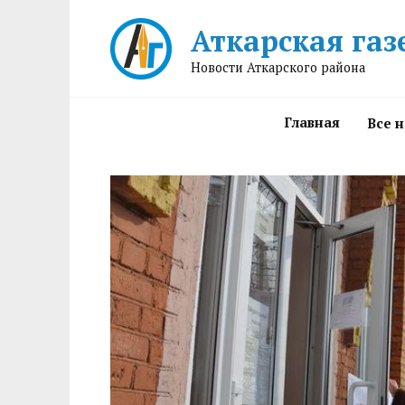
Перейти
Аткарская газ
к
содержанию
Новости Аткарского района
Главная
Все 