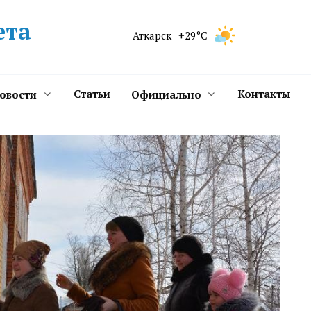
ета
Аткарск
+29°C
Статьи
Контакты
новости
Официально