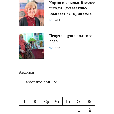
Корни и крылья. В музее
школы Елизаветино
оживает история села
411
Певучая душа родного
села
343
Архивы
Пн
Вт
Ср
Чт
Пт
Сб
Вс
1
2