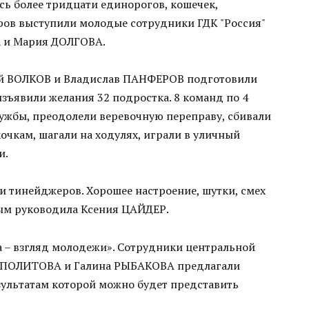
сь более тридцати единорогов, кошечек,
еров выступили молодые сотрудники ГДК "Россия"
 и Мария ДОЛГОВА.
гей ВОЛКОВ и Владислав ПАНФЕРОВ подготовили
изъявили желания 32 подростка. 8 команд по 4
ужбы, преодолели веревочную переправу, сбивали
чкам, шагали на ходулях, играли в уличный
и.
 тинейджеров. Хорошее настроение, шутки, смех
ым руководила Ксения ЦАЙДЕР.
а – взгляд молодежи». Сотрудники центральной
ППОЛИТОВА и Галина РЫБАКОВА предлагали
зультатам которой можно будет представить