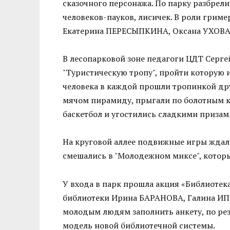
сказочного персонажа. По парку разбрели
человеков-пауков, лисичек. В роли грим
Екатерина ПЕРЕСЫПКИНА, Оксана УХОВА
В лесопарковой зоне педагоги ЦДТ Сер
"Туристическую тропу", пройти которую 
человека в каждой прошли тропинкой др
мячом пирамиду, прыгали по болотным ко
баскетбол и угостились сладкими призам
На круговой аллее подвижные игры ждали
смешались в "Молодежном миксе", котор
У входа в парк прошла акция «Библиотек
библиотеки Ирина БАРАНОВА, Галина И
молодым людям заполнить анкету, по ре
модель новой библиотечной системы.