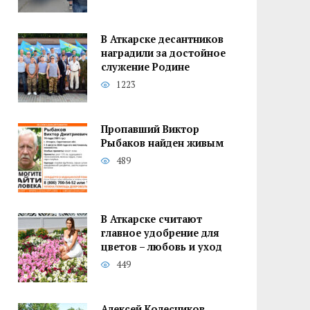
В Аткарске десантников
наградили за достойное
служение Родине
1223
Пропавший Виктор
Рыбаков найден живым
489
В Аткарске считают
главное удобрение для
цветов – любовь и уход
449
Алексей Колесников