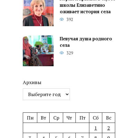
школы Елизаветино
оживает история села
392
Певучая душа родного
села
329
Архивы
Пн
Вт
Ср
Чт
Пт
Сб
Вс
1
2