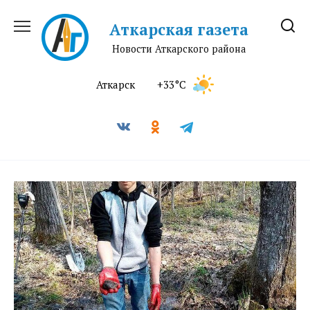
Перейти
к
Аткарская газета
содержанию
Новости Аткарского района
Аткарск
+33°C