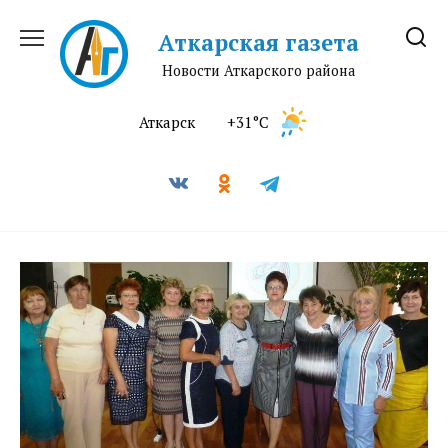
Перейти
к
Аткарская газета
содержанию
Новости Аткарского района
Аткарск
+31°C