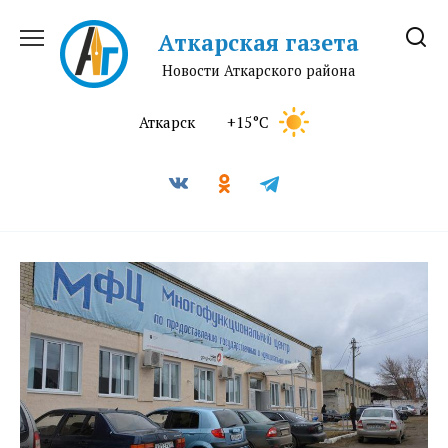
Перейти
к
Аткарская газета
содержанию
Новости Аткарского района
Аткарск
+15°C