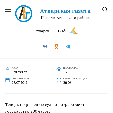
Перейти
к
Аткарская газета
содержанию
Новости Аткарского района
Аткарск
+24°C
АВТОР
ПРОСМОТРОВ
Редактор
13
ОПУБЛИКОВАНО
ВРЕМЯ ПУБЛИКАЦИИ
28.07.2019
20:06
Теперь по решению суда он отработает на
государство 200 часов.