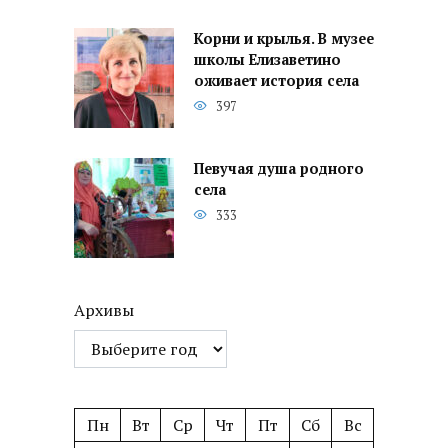
Корни и крылья. В музее
школы Елизаветино
оживает история села
397
Певучая душа родного
села
333
Архивы
Пн
Вт
Ср
Чт
Пт
Сб
Вс