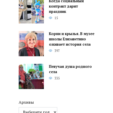
Когда социальный
контракт дарит
праздник
15
Корни и крылья. В музее
школы Елизаветино
оживает история села
397
Певучая душа родного
села
335
Архивы