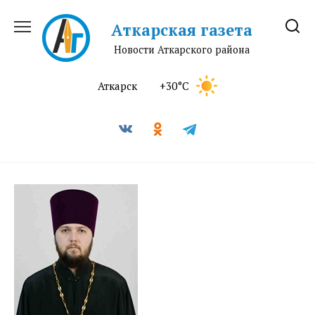
Перейти
к
Аткарская газета
содержанию
Новости Аткарского района
Аткарск
+30°C