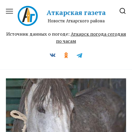
Перейти
к
Аткарская газета
содержанию
Новости Аткарского района
Источник данных о погоде:
Аткарск погода сегодня
по часам