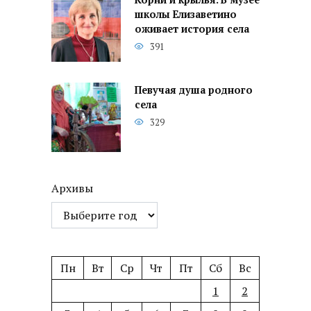
школы Елизаветино
оживает история села
391
Певучая душа родного
села
329
Архивы
Пн
Вт
Ср
Чт
Пт
Сб
Вс
1
2