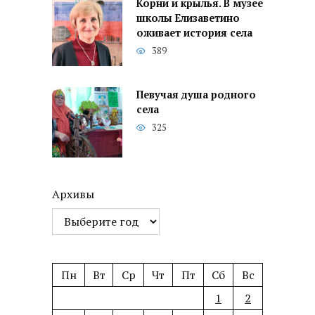
Корни и крылья. В музее
школы Елизаветино
оживает история села
389
Певучая душа родного
села
325
Архивы
Пн
Вт
Ср
Чт
Пт
Сб
Вс
1
2