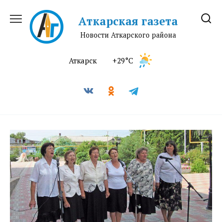
Перейти
к
Аткарская газета
содержанию
Новости Аткарского района
Аткарск
+29°C