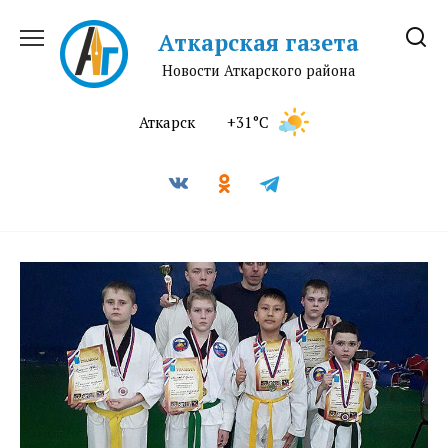
Перейти
к
Аткарская газета
содержанию
Новости Аткарского района
Аткарск
+31°C