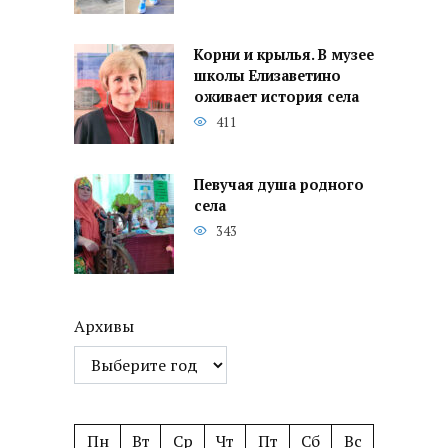
Корни и крылья. В музее
школы Елизаветино
оживает история села
411
Певучая душа родного
села
343
Архивы
Пн
Вт
Ср
Чт
Пт
Сб
Вс