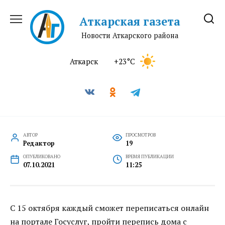
Перейти
к
Аткарская газета
содержанию
Новости Аткарского района
Аткарск
+23°C
АВТОР
ПРОСМОТРОВ
Редактор
19
ОПУБЛИКОВАНО
ВРЕМЯ ПУБЛИКАЦИИ
07.10.2021
11:25
С 15 октября каждый сможет переписаться онлайн
на портале Госуслуг, пройти перепись дома с