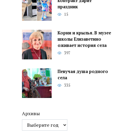
контракт дарит
праздник
15
Корни и крылья. В музее
школы Елизаветино
оживает история села
397
Певучая душа родного
села
335
Архивы