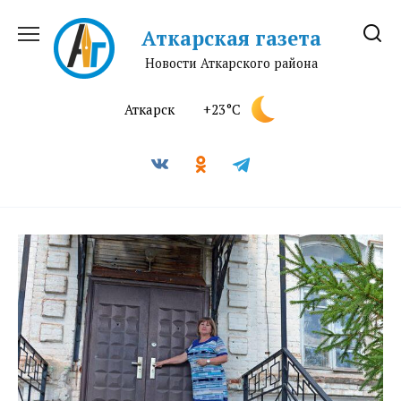
Перейти
к
Аткарская газета
содержанию
Новости Аткарского района
Аткарск
+23°C