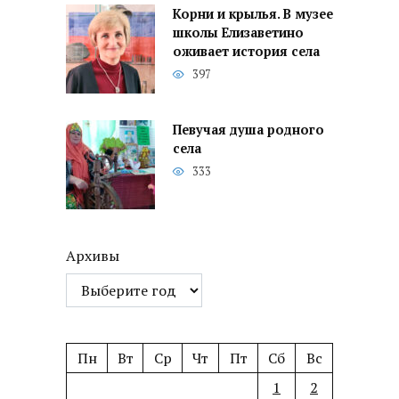
Корни и крылья. В музее
школы Елизаветино
оживает история села
397
Певучая душа родного
села
333
Архивы
Пн
Вт
Ср
Чт
Пт
Сб
Вс
1
2