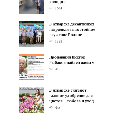
колодце
1634
В Аткарске десантников
наградили за достойное
служение Родине
1222
Пропавший Виктор
Рыбаков найден живым
489
В Аткарске считают
главное удобрение для
цветов – любовь и уход
449