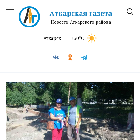
Перейти
к
Аткарская газета
содержанию
Новости Аткарского района
Аткарск
+30°C