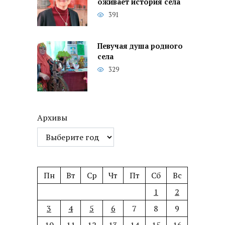
оживает история села
391
Певучая душа родного
села
329
Архивы
Пн
Вт
Ср
Чт
Пт
Сб
Вс
1
2
3
4
5
6
7
8
9
10
11
12
13
14
15
16