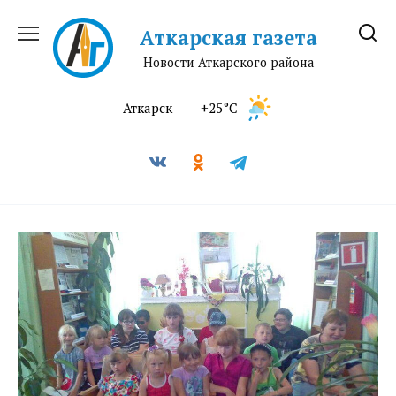
Перейти
к
Аткарская газета
содержанию
Новости Аткарского района
Аткарск
+25°C