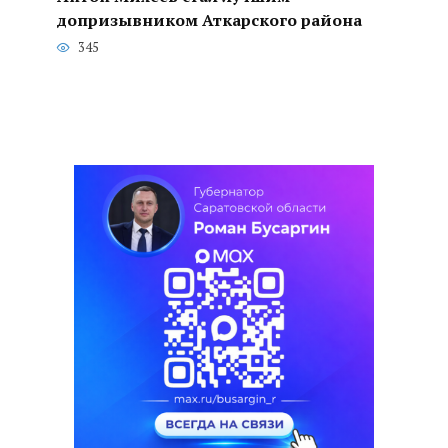
допризывником Аткарского района
345