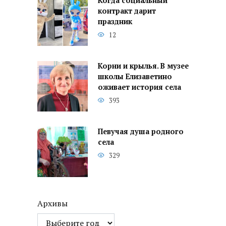
Когда социальный
контракт дарит
праздник
12
Корни и крылья. В музее
школы Елизаветино
оживает история села
393
Певучая душа родного
села
329
Архивы