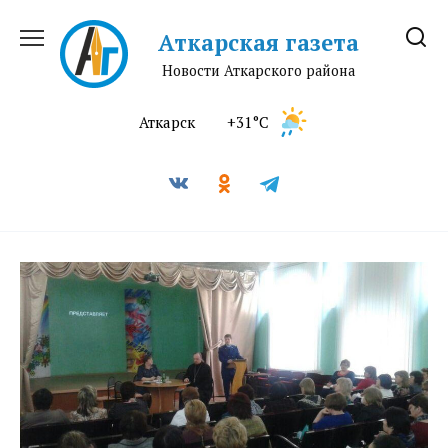
Перейти
к
Аткарская газета
содержанию
Новости Аткарского района
Аткарск
+31°C