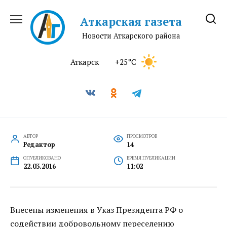
Перейти
к
Аткарская газета
содержанию
Новости Аткарского района
Аткарск
+25°C
АВТОР
ПРОСМОТРОВ
Редактор
14
ОПУБЛИКОВАНО
ВРЕМЯ ПУБЛИКАЦИИ
22.03.2016
11:02
Внесены изменения в Указ Президента РФ о
содействии добровольному переселению