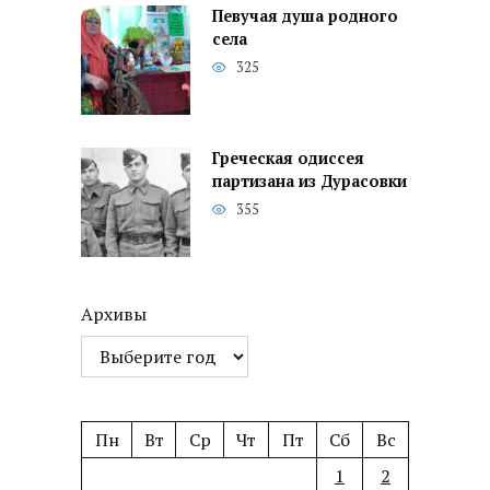
Певучая душа родного
села
325
Греческая одиссея
партизана из Дурасовки
355
Архивы
Пн
Вт
Ср
Чт
Пт
Сб
Вс
1
2