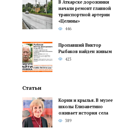
В Аткарске дорожники
начали ремонт главной
транспортной артерии
«Целины»
446
Пропавший Виктор
Рыбаков найден живым
423
Статьи
Корни и крылья. В музее
школы Елизаветино
оживает история села
389