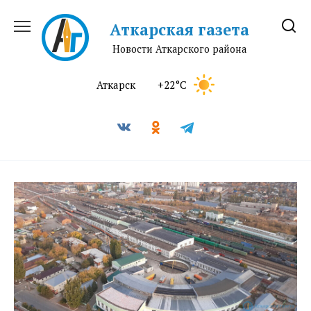
Перейти
к
Аткарская газета
содержанию
Новости Аткарского района
Аткарск
+22°C