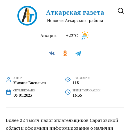
Перейти
к
Аткарская газета
содержанию
Новости Аткарского района
Аткарск
+22°C
АВТОР
ПРОСМОТРОВ
Михаил Васильев
118
ОПУБЛИКОВАНО
ВРЕМЯ ПУБЛИКАЦИИ
06.04.2023
16:35
Более 22 тысяч налогоплательщиков Саратовской
области оформили информирование о наличии