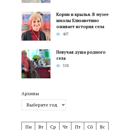
Корни и крылья. В музее
школы Елизаветино
оживает история села
407
Певучая душа родного
села
338
Архивы
Пн
Вт
Ср
Чт
Пт
Сб
Вс