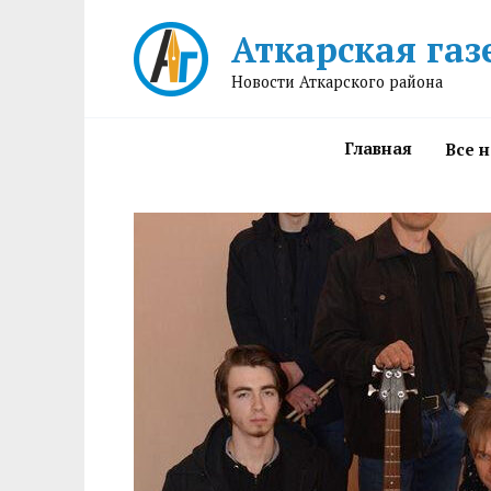
Перейти
Аткарская газ
к
содержанию
Новости Аткарского района
Главная
Все 