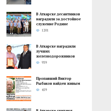
В Аткарске десантников
наградили за достойное
служение Родине
1201
В Аткарске наградили
лучших
железнодорожников
939
Пропавший Виктор
Рыбаков найден живым
459
В Аткарске считают