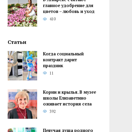
главное удобрение для
цветов – любовь и уход
410
Статьи
Когда социальный
контракт дарит
праздник
11
Корни и крылья. В музее
школы Елизаветино
оживает история села
392
Певучая душа родного