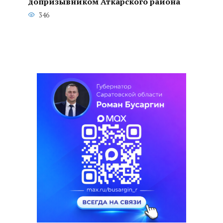
допризывником Аткарского района
346