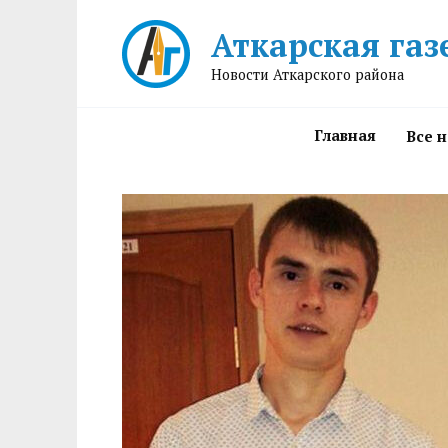
Перейти
Аткарская газ
к
содержанию
Новости Аткарского района
Главная
Все 