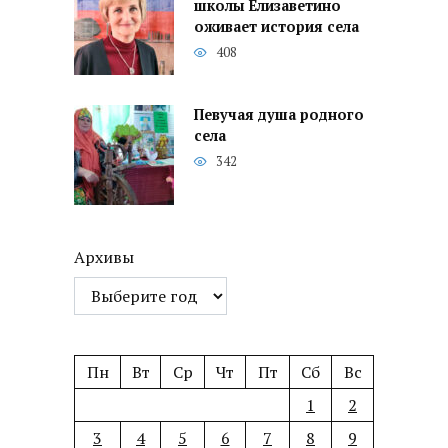
школы Елизаветино
оживает история села
408
Певучая душа родного
села
342
Архивы
Пн
Вт
Ср
Чт
Пт
Сб
Вс
1
2
3
4
5
6
7
8
9