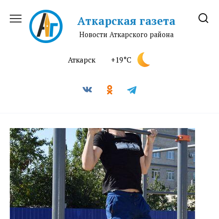
Перейти
к
Аткарская газета
содержанию
Новости Аткарского района
Аткарск
+19°C