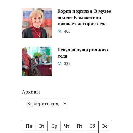
Корни и крылья. В музее
школы Елизаветино
оживает история села
406
Певучая душа родного
села
337
Архивы
Пн
Вт
Ср
Чт
Пт
Сб
Вс