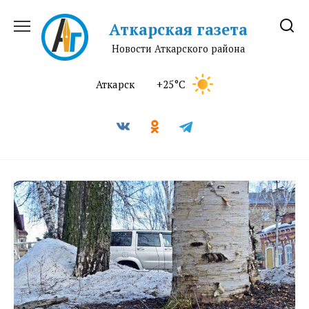
Перейти
к
Аткарская газета
содержанию
Новости Аткарского района
Аткарск
+25°C